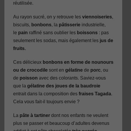
réutilisée.
Au rayon sucré, on y retrouve les
viennoiseries
,
biscuits,
bonbons
, la
pâtisserie
industrielle,
le
pain
raffiné sans oublier les
boissons
: pas
seulement les sodas, mais également les
jus de
fruits.
Ces délicieux
bonbons
en forme de nounours
ou de crocodile
sont en
gélatine
de
porc
, ou
de
poisson
avec des colorants. Saviez-vous
que la
gélatine des joues de la baudroie
entrait dans la composition des
fraises Tagada
.
Cela vous fait-il toujours envie ?
La
pâte à tartiner
dont nos enfants ne veulent
plus se passer et beaucoup d’adultes devenus