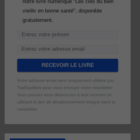
notre livre numérique "Les clés du bien
vieillir en bonne santé", disponible
gratuitement.
Votre adresse email sera uniquement utilisée par
TopEquilibre pour vous envoyer votre newsletter.
Vous pouvez vous désinscrire à tout moment en
utilisant le lien de désabonnement intégré dans la
newsletter.
Une erreur est survenue lors de la
Votre livre numérique a bien été envoyé
soumission du formulaire. Merci de
avec succès et devrait arriver d'ici
réessayer ou de recharger la page.
quelques secondes à l'adresse e-mail que