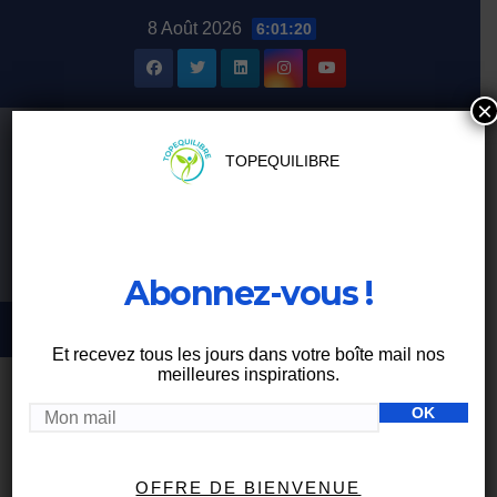
Skip
8 Août 2026
6:01:21
to
content
×
TOPEQUILIBRE
Abonnez-vous !
Et recevez tous les jours dans votre boîte mail nos
meilleures inspirations.
BIEN MANGER
OFFRE DE BIENVENUE