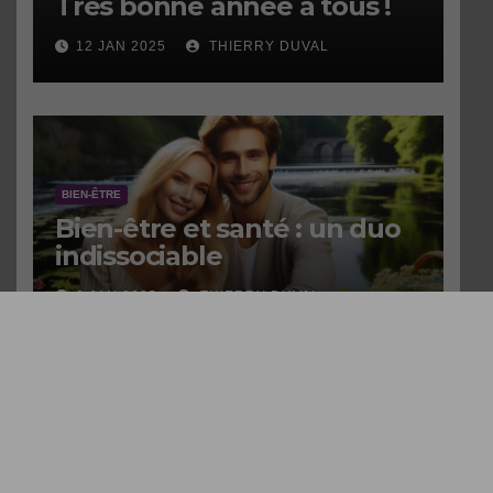
Très bonne année à tous !
12 JAN 2025
THIERRY DUVAL
BIEN-ÊTRE
Bien-être et santé : un duo
indissociable
6 JAN 2025
THIERRY DUVAL