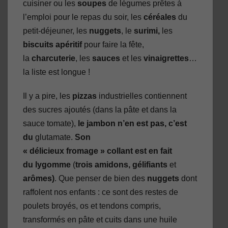
cuisiner ou les
soupes
de légumes prêtes à
l’emploi pour le repas du soir, les
céréales
du
petit-déjeuner, les
nuggets
, le
surimi,
les
biscuits apéritif
pour faire la fête,
la
charcuterie
, les
sauces
et les
vinaigrettes
…
la liste est longue !
Il y a pire, les
pizzas
industrielles contiennent
des sucres ajoutés (dans la pâte et dans la
sauce tomate),
le jambon n’en est pas, c’est
du
glutamate.
Son
« délicieux fromage » collant est en fait
du lygomme
(
trois amidons, gélifiants
et
arômes)
. Que penser de bien des
nuggets
dont
raffolent nos enfants : ce sont des restes de
poulets broyés, os et tendons compris,
transformés en pâte et cuits dans une huile