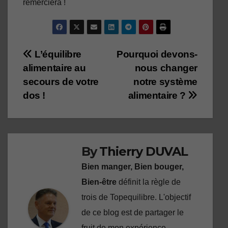
remerciera !
Navigation
L’équilibre
Pourquoi devons-
alimentaire au
nous changer
de
secours de votre
notre système
l’article
dos !
alimentaire ?
By
Thierry DUVAL
Bien manger, Bien bouger,
Bien-être
définit la règle de
trois de Topequilibre. L'objectif
de ce blog est de partager le
fruit de mon expérience