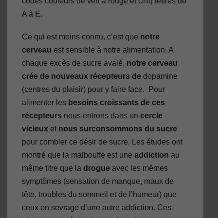
codes couleurs de vert à rouge et cinq lettres de
A à E.
Ce qui est moins connu, c’est que
notre
cerveau
est sensible à notre alimentation. A
chaque excès de sucre avalé,
notre cerveau
crée de nouveaux récepteurs de
dopamine
(centres du plaisir) pour y faire face. Pour
alimenter les
besoins croissants de ces
récepteurs
nous entrons dans un
cercle
vicieux
et
nous surconsommons du sucre
pour combler ce désir de sucre. Les études ont
montré que la malbouffe est une
addiction
au
même titre que la
drogue
avec les mêmes
symptômes (sensation de manque, maux de
tête, troubles du sommeil et de l’humeur) que
ceux en sevrage d’une autre addiction. Ces