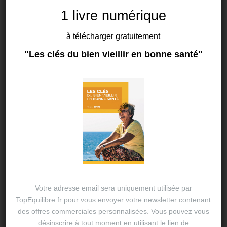
La malbouffe, cette
1 livre numérique
vraie maladie
à télécharger gratuitement
alimentaire
"Les clés du bien vieillir en bonne santé"
By
Thierry DUVAL
aliments transformés
,
29 AVR 2024
cancers
,
diabète
,
fast-food
,
gras
,
maladie
,
malbouffe
,
nutriscore
,
obésité
,
santé
,
santé publique
,
sel
,
sucre
,
supermarché
Votre adresse email sera uniquement utilisée par
TopEquilibre.fr pour vous envoyer votre newsletter contenant
des offres commerciales personnalisées. Vous pouvez vous
désinscrire à tout moment en utilisant le lien de