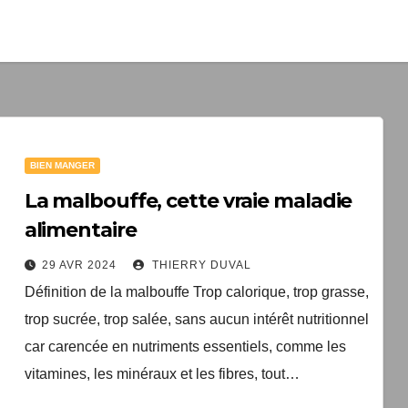
1 livre numér
à télécharger gratui
"Les clés du bien vieill
santé"
BIEN MANGER
Votre adresse email sera un
TopEquilibre.fr pour vous en
La malbouffe, cette vraie maladie
contenant des offres commercia
alimentaire
pouvez vous désinscrire à tout m
de désabonnement intégré 
29 AVR 2024
THIERRY DUVAL
Une erreur est survenue lor
Votre inscription a bien été
Définition de la malbouffe Trop calorique, trop
livre numérique a été envoyé
formulaire. Merci de réessa
grasse, trop sucrée, trop salée, sans aucun intérêt
arriver d'ici quelques secon
page.
que vous avez 
nutritionnel car carencée en nutriments essentiels,
comme les vitamines, les minéraux et les fibres,
tout…