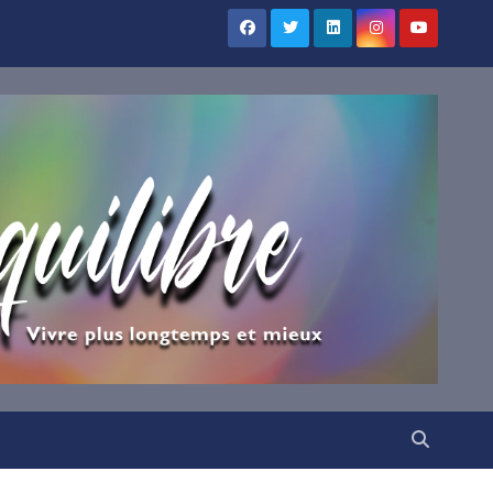
×
UILIBRE
vous !
ns votre boîte mail nos
irations.
VENUE