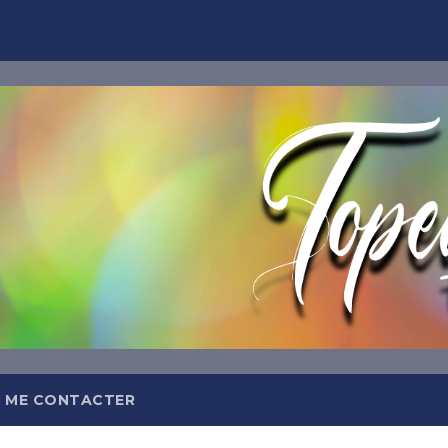
TOPEQ
Abonnez-
Et recevez tous les jours da
meilleures insp
 ME CONTACTER
OFFRE DE BIEN