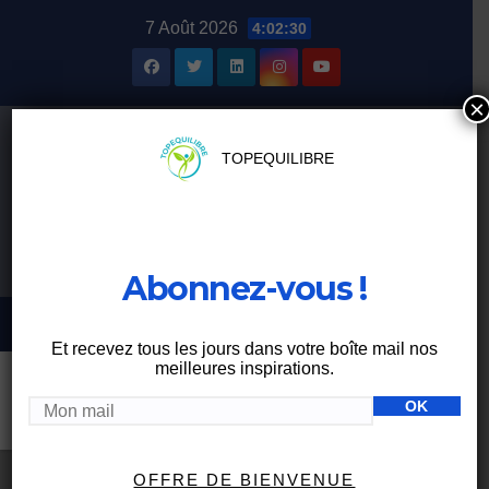
Skip
7 Août 2026
4:02:31
to
content
×
TOPEQUILIBRE
Abonnez-vous !
Et recevez tous les jours dans votre boîte mail nos
meilleures inspirations.
Mois :
février 2024
OFFRE DE BIENVENUE