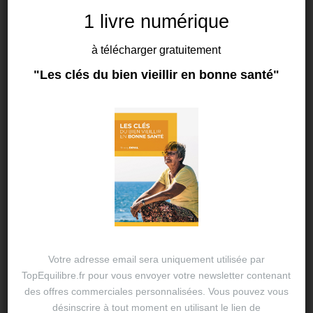
1 livre numérique
à télécharger gratuitement
FASCIATHÉRAPIE
"Les clés du bien vieillir en bonne santé"
Le fascia, cet inconnu, source de
nos douleurs chroniques.
25 FÉV 2024
THIERRY DUVAL
Tout le corps est constitué d’un réseau continu et
global appelé fascia. Cela révolutionne notre
conception de l’anatomie, de la physiologie et de la
physiopathologie. Le stress, les mauvaises
postures…
Votre adresse email sera uniquement utilisée par
TopEquilibre.fr pour vous envoyer votre newsletter contenant
des offres commerciales personnalisées. Vous pouvez vous
désinscrire à tout moment en utilisant le lien de