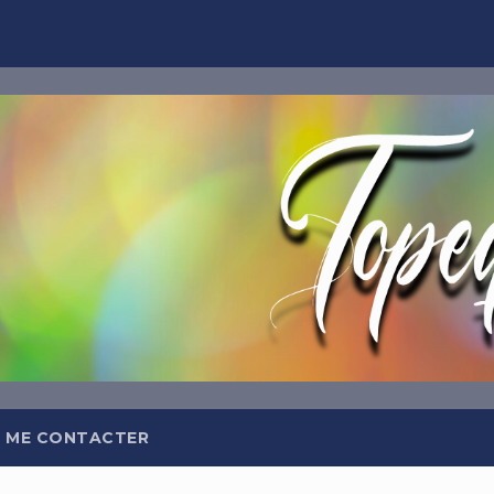
TOPEQ
Abonnez-
Et recevez tous les jours da
meilleures insp
 ME CONTACTER
OFFRE DE BIEN