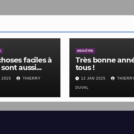
E
BIEN-ÊTRE
choses faciles à
Très bonne anné
 sont aussi
tous !
les à ne pas
V 2025
THIERRY
12 JAN 2025
THIERR
.
DUVAL