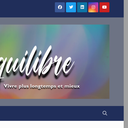
×
UILIBRE
vous !
ns votre boîte mail nos
irations.
VENUE