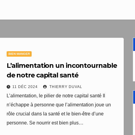
1 livre numér
à télécharger gratui
"Les clés du bien vieill
santé"
BIEN MANGER
Votre adresse email sera un
TopEquilibre.fr pour vous en
L’alimentation un incontournable
contenant des offres commercia
de notre capital santé
pouvez vous désinscrire à tout m
de désabonnement intégré 
11 DÉC 2024
THIERRY DUVAL
Une erreur est survenue lor
Votre inscription a bien été
L’alimentation, le pilier de notre capital santé Il
livre numérique a été envoyé
formulaire. Merci de réessa
n’échappe à personne que l’alimentation joue un
arriver d'ici quelques secon
page.
que vous avez 
rôle crucial dans la santé et le bien-être d’une
personne. Se nourrir est bien plus…