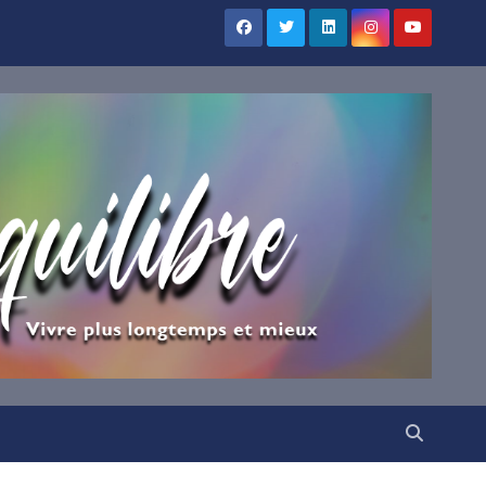
×
UILIBRE
vous !
ns votre boîte mail nos
irations.
VENUE