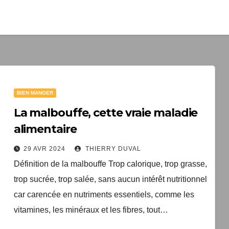
1 livre numér
à télécharger gratui
"Les clés du bien vieill
santé"
BIEN MANGER
Votre adresse email sera un
TopEquilibre.fr pour vous en
La malbouffe, cette vraie maladie
contenant des offres commercia
alimentaire
pouvez vous désinscrire à tout m
de désabonnement intégré 
29 AVR 2024
THIERRY DUVAL
Une erreur est survenue lor
Votre inscription a bien été
Définition de la malbouffe Trop calorique, trop
livre numérique a été envoyé
formulaire. Merci de réessa
grasse, trop sucrée, trop salée, sans aucun intérêt
arriver d'ici quelques secon
page.
que vous avez 
nutritionnel car carencée en nutriments essentiels,
comme les vitamines, les minéraux et les fibres,
tout…