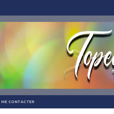
TOPEQ
Abonnez-
Et recevez tous les jours da
meilleures insp
 ME CONTACTER
OFFRE DE BIEN