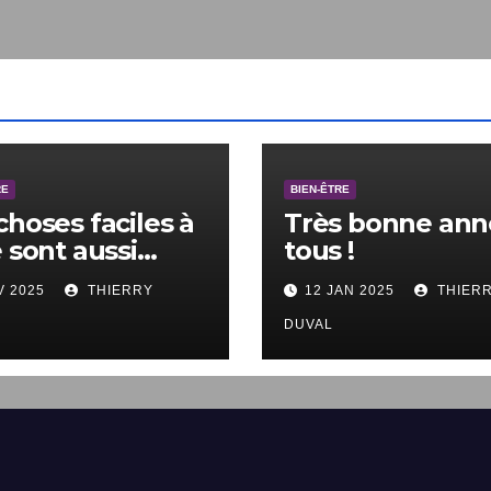
E
BIEN-ÊTRE
choses faciles à
Très bonne anné
 sont aussi
tous !
les à ne pas
V 2025
THIERRY
12 JAN 2025
THIERR
.
DUVAL