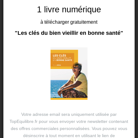
1 livre numérique
à télécharger gratuitement
"Les clés du bien vieillir en bonne santé"
SANTÉ
Où en êtes-vous de votre capital
santé ?
17 AOÛT 2024
THIERRY DUVAL
Le capital-santé, de quoi s’agit-il exactement ? Le
terme « capital santé » fait référence à l’état de
santé d’une personne, considéré comme une
ressource ou un investissement pour l’avenir. Cela
Votre adresse email sera uniquement utilisée par
inclut non…
TopEquilibre.fr pour vous envoyer votre newsletter contenant
des offres commerciales personnalisées. Vous pouvez vous
désinscrire à tout moment en utilisant le lien de