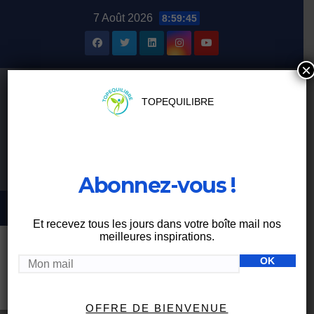
Skip
7 Août 2026
8:59:45
to
content
×
TOPEQUILIBRE
Abonnez-vous !
Et recevez tous les jours dans votre boîte mail nos
meilleures inspirations.
Étiquette :
aliments
transformés
OFFRE DE BIENVENUE