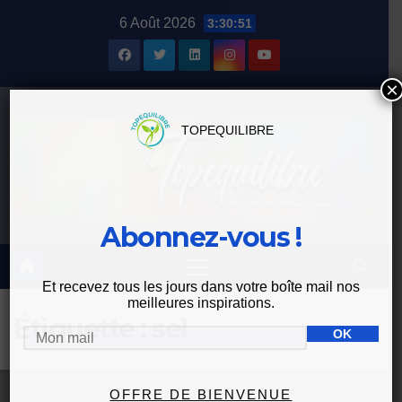
Skip
6 Août 2026
3:30:51
to
content
×
TOPEQUILIBRE
Abonnez-vous !
Et recevez tous les jours dans votre boîte mail nos
meilleures inspirations.
Étiquette :
sel
OFFRE DE BIENVENUE