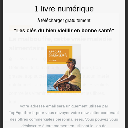
1 livre numérique
à télécharger gratuitement
BIEN MANGER
"Les clés du bien vieillir en bonne santé"
La malbouffe, cette vraie maladie
alimentaire
29 AVR 2024
THIERRY DUVAL
Définition de la malbouffe Trop calorique, trop
grasse, trop sucrée, trop salée, sans aucun intérêt
nutritionnel car carencée en nutriments essentiels,
comme les vitamines, les minéraux et les fibres,
tout…
Votre adresse email sera uniquement utilisée par
TopEquilibre.fr pour vous envoyer votre newsletter contenant
des offres commerciales personnalisées. Vous pouvez vous
désinscrire à tout moment en utilisant le lien de