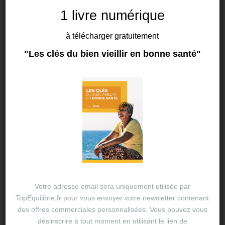
L’arôme du bien-être
1 livre numérique
au naturel
à télécharger gratuitement
"Les clés du bien vieillir en bonne santé"
By
Thierry DUVAL
aromathérapie
,
19 AVR 2024
aromatologie
,
arôme
,
bien être
,
émotions
,
naturel
,
nutrition sensorielle
,
plantes
,
santé
,
synergies aromatiques
Votre adresse email sera uniquement utilisée par
TopEquilibre.fr pour vous envoyer votre newsletter contenant
des offres commerciales personnalisées. Vous pouvez vous
désinscrire à tout moment en utilisant le lien de