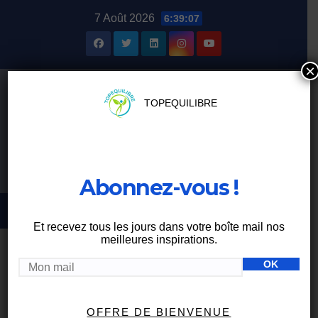
Skip
7 Août 2026
6:39:08
to
content
×
TOPEQUILIBRE
Abonnez-vous !
Et recevez tous les jours dans votre boîte mail nos
meilleures inspirations.
BIEN-ÊTRE
OFFRE DE BIENVENUE