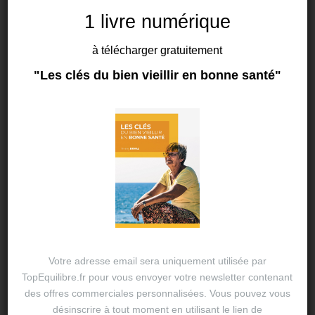
1 livre numérique
à télécharger gratuitement
BIEN-ÊTRE
"Les clés du bien vieillir en bonne santé"
L’arôme du bien-être au naturel
19 AVR 2024
THIERRY DUVAL
Synergie aromatiques Les nombreuses vertus des
huiles essentielles sont aujourd’hui reconnues pour
apporter un bien-être ou une réponse à un problème
de santé. Obtenues par pression à froid afin de…
Votre adresse email sera uniquement utilisée par
TopEquilibre.fr pour vous envoyer votre newsletter contenant
des offres commerciales personnalisées. Vous pouvez vous
BIEN-ÊTRE
désinscrire à tout moment en utilisant le lien de