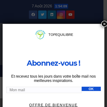
Skip
7 Août 2026
1:54:10
to
content
×
TOPEQUILIBRE
Abonnez-vous !
Et recevez tous les jours dans votre boîte mail nos
meilleures inspirations.
Étiquette :
arôme
OFFRE DE BIENVENUE