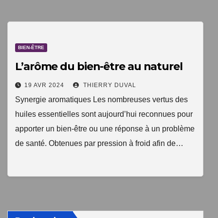
1 livre numérique
à télécharger gratuitement
BIEN-ÊTRE
"Les clés du bien vieillir en bonne santé"
L’arôme du bien-être au naturel
19 AVR 2024
THIERRY DUVAL
Synergie aromatiques Les nombreuses vertus des
huiles essentielles sont aujourd’hui reconnues pour
apporter un bien-être ou une réponse à un problème
de santé. Obtenues par pression à froid afin de…
Votre adresse email sera uniquement utilisée par
TopEquilibre.fr pour vous envoyer votre newsletter contenant
des offres commerciales personnalisées. Vous pouvez vous
désinscrire à tout moment en utilisant le lien de