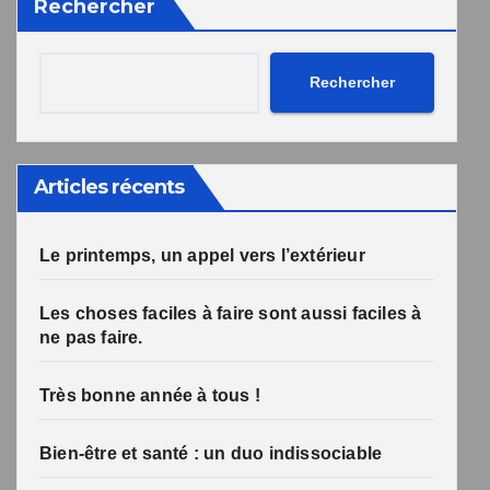
Rechercher
désabonnement intégré dans la newsletter.
Votre inscription a bien été prise en compte, et le livre
Une erreur est survenue lors de la soumission du
formulaire. Merci de réessayer ou de recharger la page.
numérique a été envoyé avec succès et devrait arriver
Rechercher
d'ici quelques secondes à l'adresse e-mail que vous
avez indiquée.
Articles récents
Le printemps, un appel vers l’extérieur
Les choses faciles à faire sont aussi faciles à
ne pas faire.
Très bonne année à tous !
Bien-être et santé : un duo indissociable