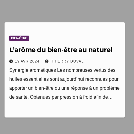
1 livre numérique
à télécharger gratuitement
"Les clés du bien vieillir en bonne santé"
BIEN-ÊTRE
L’arôme du bien-être au naturel
19 AVR 2024
THIERRY DUVAL
Synergie aromatiques Les nombreuses vertus des
huiles essentielles sont aujourd’hui reconnues pour
apporter un bien-être ou une réponse à un problème
de santé. Obtenues par pression à froid afin de…
Votre adresse email sera uniquement utilisée par
TopEquilibre.fr pour vous envoyer votre newsletter contenant
des offres commerciales personnalisées. Vous pouvez vous
désinscrire à tout moment en utilisant le lien de