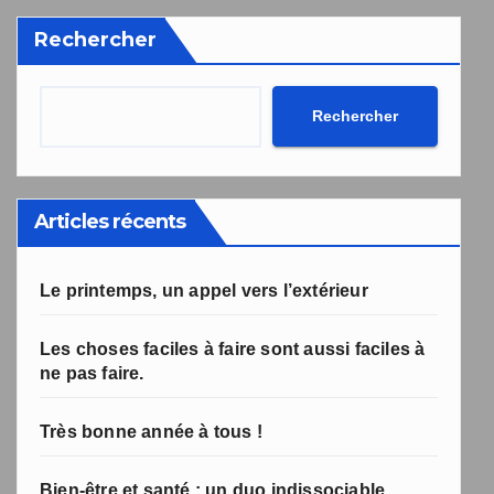
désabonnement intégré dans la newsletter.
Rechercher
Votre inscription a bien été prise en compte, et le livre
Une erreur est survenue lors de la soumission du
formulaire. Merci de réessayer ou de recharger la page.
numérique a été envoyé avec succès et devrait arriver
d'ici quelques secondes à l'adresse e-mail que vous
avez indiquée.
Rechercher
Articles récents
Le printemps, un appel vers l’extérieur
Les choses faciles à faire sont aussi faciles à
ne pas faire.
Très bonne année à tous !
Bien-être et santé : un duo indissociable