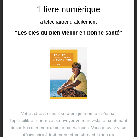
La sagesse du bien
1 livre numérique
manger
à télécharger gratuitement
"Les clés du bien vieillir en bonne santé"
By
Thierry DUVAL
24 JAN 2024
alimentation augmentée
,
alimentation équilibrée
,
bien être
,
habitudes alimentaires
,
nutrition
,
santé
,
solutions nutritionnelles
,
stress
,
temps pour soi
Votre adresse email sera uniquement utilisée par
TopEquilibre.fr pour vous envoyer votre newsletter contenant
des offres commerciales personnalisées. Vous pouvez vous
désinscrire à tout moment en utilisant le lien de