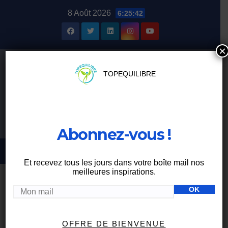
Skip
8 Août 2026
6:25:43
to
content
×
TOPEQUILIBRE
Abonnez-vous !
Et recevez tous les jours dans votre boîte mail nos
meilleures inspirations.
BIEN MANGER
OFFRE DE BIENVENUE