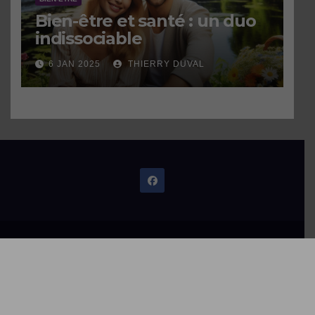
Bien-être et santé : un duo
indissociable
6 JAN 2025
THIERRY DUVAL
Theme: Newsup by
Themeansar
Home
Contactez-moi
Qui suis-je ?
Thèmes abordés