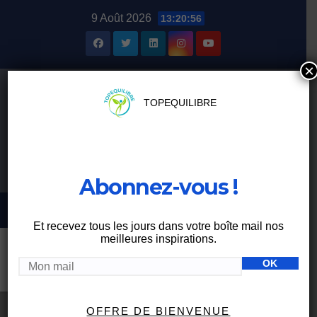
Skip
9 Août 2026
13:20:57
to
content
×
TOPEQUILIBRE
Abonnez-vous !
Et recevez tous les jours dans votre boîte mail nos
meilleures inspirations.
Étiquette :
stress
OFFRE DE BIENVENUE