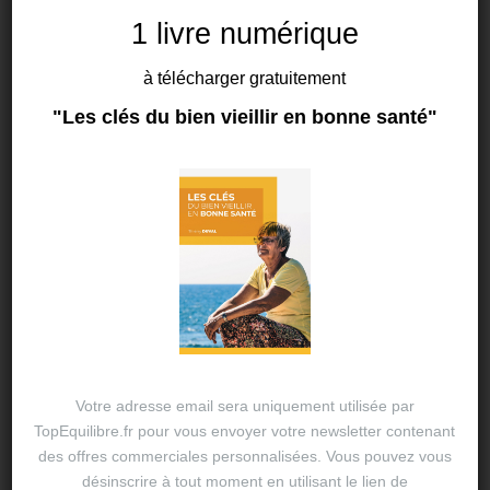
1 livre numérique
à télécharger gratuitement
SANTÉ
"Les clés du bien vieillir en bonne santé"
L’automne, le temps du
changement
21 SEP 2024
THIERRY DUVAL
Comment bien se préparer pour l’hiver et booster
son système immunitaire ? L’automne, la mi-saison
ou une saison de transition Calée entre l’été et
l’hiver, cette saison est marquée par d’importants
contrastes…
Votre adresse email sera uniquement utilisée par
TopEquilibre.fr pour vous envoyer votre newsletter contenant
des offres commerciales personnalisées. Vous pouvez vous
désinscrire à tout moment en utilisant le lien de