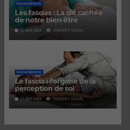
FASCIATHÉRAPIE
Les fascias : La clé cachée
de notre bien-être
11 NOV 2024
THIERRY DUVAL
FASCIATHÉRAPIE
Le fascia : l’organe de la
perception de soi
17 SEP 2024
THIERRY DUVAL