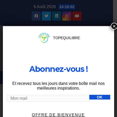
Skip
6 Août 2026
14:18:03
to
content
×
TOPEQUILIBRE
Abonnez-vous !
Et recevez tous les jours dans votre boîte mail nos
meilleures inspirations.
FASCIATHÉRAPIE
OFFRE DE BIENVENUE