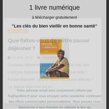
1 livre numérique
à télécharger gratuitement
"Les clés du bien vieillir en bonne santé"
BIEN MANGER
Que faites-vous de votre pause
déjeuner ?
21 JUIL 2024
THIERRY DUVAL
La pause déjeuner, pour légale qu’elle soit, elle
n’est pas toujours respectée en tant que telle !
Pause déjeuner : pause repas ou pause détente ?
La pause déjeuner est un…
Votre adresse email sera uniquement utilisée par
TopEquilibre.fr pour vous envoyer votre newsletter contenant
des offres commerciales personnalisées. Vous pouvez vous
désinscrire à tout moment en utilisant le lien de