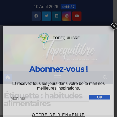
Skip
10 Août 2026
4:44:37
to
content
×
TOPEQUILIBRE
Abonnez-vous !
Et recevez tous les jours dans votre boîte mail nos
meilleures inspirations.
Étiquette :
habitudes
alimentaires
OFFRE DE BIENVENUE