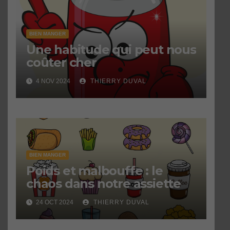
BIEN MANGER
Une habitude qui peut nous
coûter cher
4 NOV 2024
THIERRY DUVAL
BIEN MANGER
Poids et malbouffe : le
chaos dans notre assiette
24 OCT 2024
THIERRY DUVAL