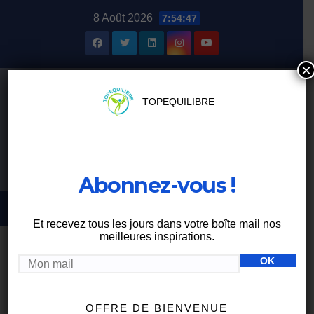
Skip
8 Août 2026
7:54:48
to
content
×
TOPEQUILIBRE
Abonnez-vous !
Et recevez tous les jours dans votre boîte mail nos
meilleures inspirations.
BIEN MANGER
OFFRE DE BIENVENUE