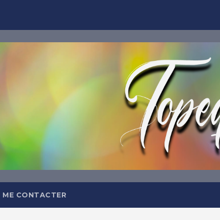
TOPEQ
Abonnez-
Et recevez tous les jours da
meilleures insp
 ME CONTACTER
OFFRE DE BIEN