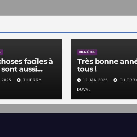
E
BIEN-ÊTRE
choses faciles à
Très bonne anné
 sont aussi
tous !
les à ne pas
V 2025
THIERRY
12 JAN 2025
THIERR
.
DUVAL