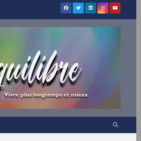
×
UILIBRE
vous !
ns votre boîte mail nos
irations.
VENUE