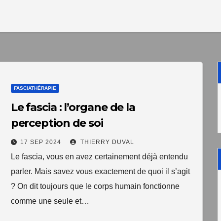
1 livre numér
à télécharger gratui
"Les clés du bien vieill
santé"
FASCIATHÉRAPIE
Votre adresse email sera un
TopEquilibre.fr pour vous en
Le fascia : l’organe de la
contenant des offres commercia
perception de soi
pouvez vous désinscrire à tout m
de désabonnement intégré 
17 SEP 2024
THIERRY DUVAL
Une erreur est survenue lor
Votre inscription a bien été
Le fascia, vous en avez certainement déjà entendu
livre numérique a été envoyé
formulaire. Merci de réessa
parler. Mais savez vous exactement de quoi il s’agit
arriver d'ici quelques secon
page.
que vous avez 
? On dit toujours que le corps humain fonctionne
comme une seule et…