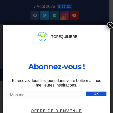
Skip
7 Août 2026
9:25:32
to
content
×
TOPEQUILIBRE
Abonnez-vous !
Et recevez tous les jours dans votre boîte mail nos
meilleures inspirations.
BIEN MANGER
OFFRE DE BIENVENUE