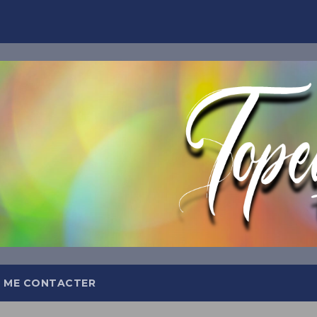
TOPEQ
Abonnez-
Et recevez tous les jours da
meilleures insp
 ME CONTACTER
OFFRE DE BIEN