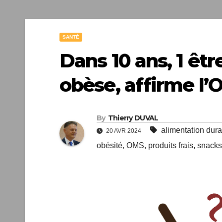
SANTÉ
Dans 10 ans, 1 êtr
obèse, affirme l’
By
Thierry DUVAL
alimentation dur
20 AVR 2024
obésité
,
OMS
,
produits frais
,
snacks