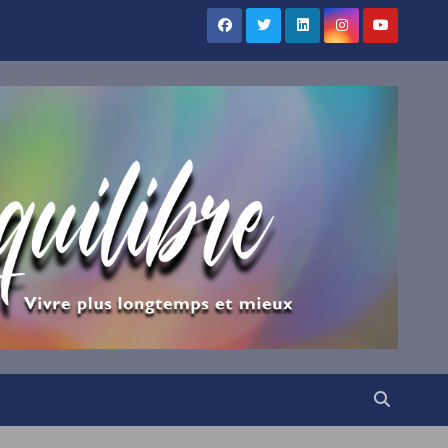
UILIBRE
vous !
ns votre boîte mail nos
irations.
VENUE