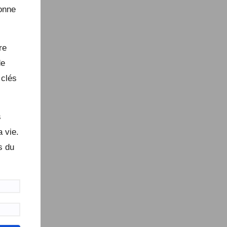
onne
re
e
clés
.