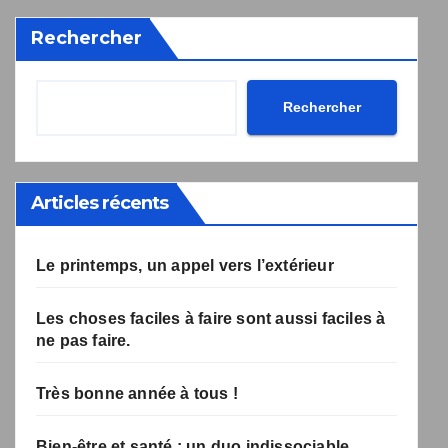
désabonnement intégré dans la newsletter.
Rechercher
Votre inscription a bien été prise en compte, et le livre
Une erreur est survenue lors de la soumission du
formulaire. Merci de réessayer ou de recharger la page.
numérique a été envoyé avec succès et devrait arriver
d'ici quelques secondes à l'adresse e-mail que vous
avez indiquée.
Rechercher
Articles récents
Le printemps, un appel vers l’extérieur
Les choses faciles à faire sont aussi faciles à
ne pas faire.
Très bonne année à tous !
Bien-être et santé : un duo indissociable