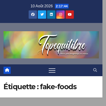
Skip
10 Août 2026
2:17:44
to
content
×
TOPEQUILIBRE
Abonnez-vous !
Et recevez tous les jours dans votre boîte mail nos
meilleures inspirations.
Étiquette :
fake-foods
OFFRE DE BIENVENUE