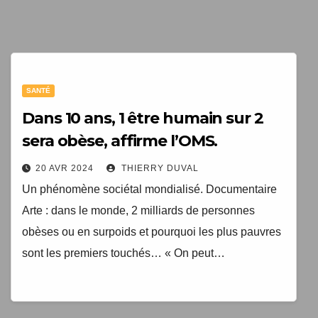
1 livre numérique
à télécharger gratuitement
"Les clés du bien vieillir en bonne santé"
SANTÉ
Dans 10 ans, 1 être humain sur 2
sera obèse, affirme l’OMS.
20 AVR 2024
THIERRY DUVAL
Un phénomène sociétal mondialisé. Documentaire
Arte : dans le monde, 2 milliards de personnes
obèses ou en surpoids et pourquoi les plus pauvres
sont les premiers touchés… « On peut…
Votre adresse email sera uniquement utilisée par
TopEquilibre.fr pour vous envoyer votre newsletter contenant
des offres commerciales personnalisées. Vous pouvez vous
désinscrire à tout moment en utilisant le lien de