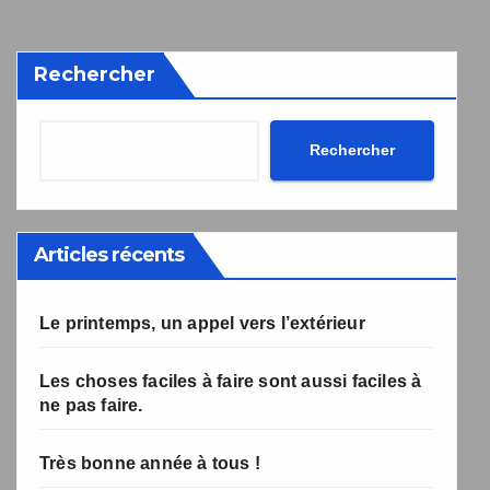
désabonnement intégré dans la newsletter.
Votre inscription a bien été prise en compte, et le livre
Une erreur est survenue lors de la soumission du
Rechercher
formulaire. Merci de réessayer ou de recharger la page.
numérique a été envoyé avec succès et devrait arriver
d'ici quelques secondes à l'adresse e-mail que vous
avez indiquée.
Rechercher
Articles récents
Le printemps, un appel vers l’extérieur
Les choses faciles à faire sont aussi faciles à
ne pas faire.
Très bonne année à tous !