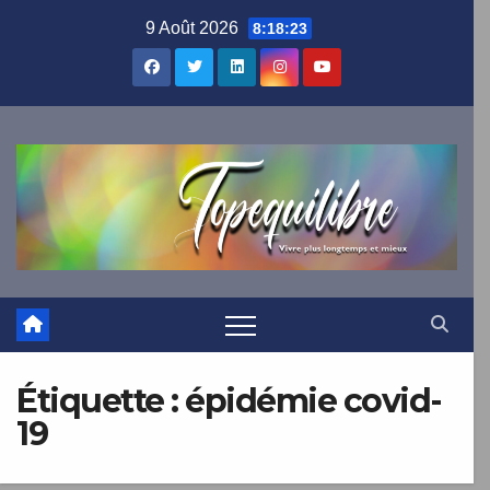
Skip
9 Août 2026
8:18:23
to
content
×
TOPEQUILIBRE
Abonnez-vous !
Et recevez tous les jours dans votre boîte mail nos
meilleures inspirations.
Étiquette :
épidémie covid-
19
OFFRE DE BIENVENUE