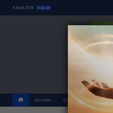
Skip
6 Août 2026
9:42:20
to
content
ACCUEIL
QUI SUIS-JE ?
POUR