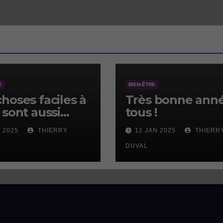
E
BIEN-ÊTRE
choses faciles à
Très bonne anné
 sont aussi
tous !
les à ne pas
V 2025
THIERRY
12 JAN 2025
THIERR
.
DUVAL