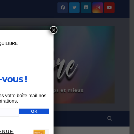
×
UILIBRE
vous !
ns votre boîte mail nos
irations.
VENUE