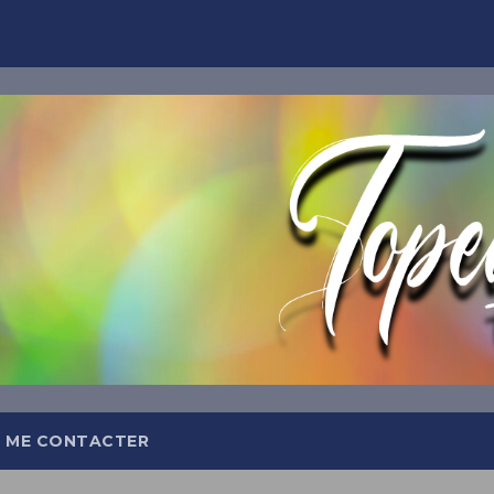
TOPEQ
Abonnez-
Et recevez tous les jours da
meilleures insp
 ME CONTACTER
OFFRE DE BIEN