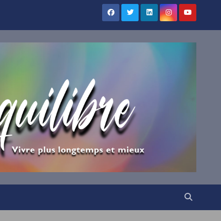
UILIBRE
vous !
ns votre boîte mail nos
irations.
VENUE