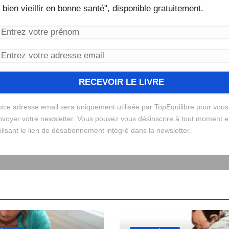
vie. Téléchargez dès maintenant notre livre numérique "Les
clés du bien vieillir en bonne santé", disponible gratuitement
tre adresse email sera uniquement utilisée par TopEquilibre pour vous
voyer votre newsletter. Vous pouvez vous désinscrire à tout moment e
ilisant le lien de désabonnement intégré dans la newsletter.
e erreur est survenue lors de la soumission du formulaire.
tre livre numérique a bien été envoyé avec succès et devrai
rci de réessayer ou de recharger la page.
river d'ici quelques secondes à l'adresse e-mail que vous a
diquée