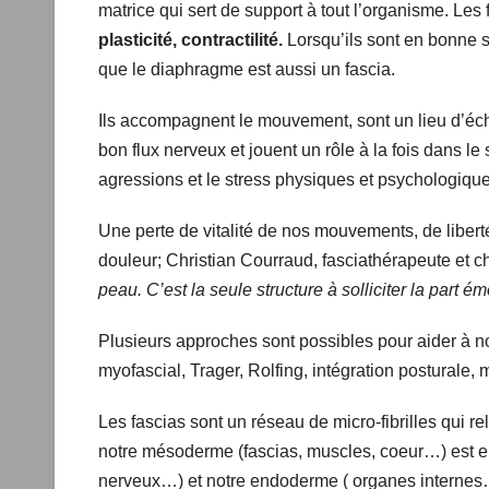
Ils séparent mais en même temps interconnectent to
matrice qui sert de support à tout l’organisme. Les
plasticité, contractilité.
Lorsqu’ils sont en bonne s
Notons que le diaphragme est aussi un fascia.
Ils accompagnent le mouvement, sont un lieu d’éc
bon flux nerveux et jouent un rôle à la fois dans l
les agressions et le stress physiques et psycholo
Une perte de vitalité de nos mouvements, de liberté
douleur; Christian Courraud, fasciathérapeute et ch
peau. C’est la seule structure à solliciter la part é
Plusieurs approches sont possibles pour aider à no
myofascial, Trager, Rolfing, intégration postural
Les fascias sont un réseau de micro-fibrilles qui r
dit notre mésoderme (fascias, muscles, coeur…) e