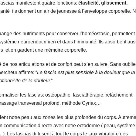
utes les structures comme une toile d’araignée. Ils forment un
 fascias manifestent quatre fonctions:
élasticité, glissement,
anté ils donnent un air de jeunesse à l’enveloppe corporelle.
hange des nutriments pour conserver l’homéostasie, permettent
e système neuroendocrinien et dans l’immunité. Ils absorbent aus
giques et en gardent une mémoire corporelle.
 de nos articulations et de confort peut s’en suivre. Sans oublie
ercheur affirme: “
Le fascia est plus sensible à la douleur que la
motionnelle de la douleur.
”
rmaliser les fascias: ostéopathie, fasciathérapie, relâchement
e, massage transversal profond, méthode Cyriax…
elient notre peau aux zones les plus profondes du corps. Autreme
st en communication directe avec notre ectoderme ( peau, syst