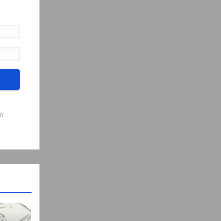
.
n
t
vez