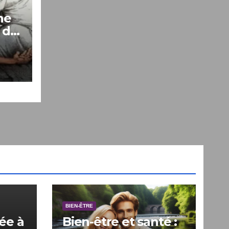
ne
 de
BIEN-ÊTRE