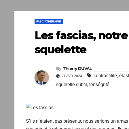
FASCIATHÉRAPIE
Les fascias, notr
squelette
By
Thierry DUVAL
contractilité
,
élast
21 AVR 2024
squelette subtil
,
tenségrité
S’ils n’étaient pas présents, nous serions un amas 
à soutenir et à relier nos tissus et nos organes. Ils