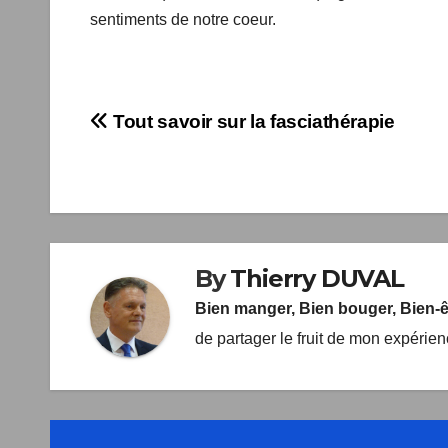
nerveux…) et notre endoderme ( organes internes…). 
sentiments de notre coeur.
Navigation
Tout savoir sur la fasciathérapie
de
l’article
By
Thierry DUVAL
Bien manger, Bien bouger, Bien-
de partager le fruit de mon expérie