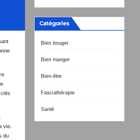
Catégories
Bien bouger
ant
onne
Bien manger
Bien-être
re
e
Fasciathérapie
clés
Santé