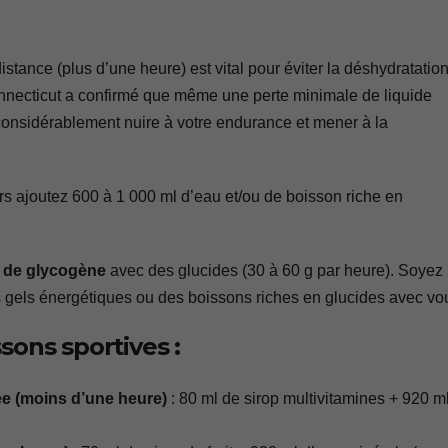
tance (plus d’une heure) est vital pour éviter la déshydratation
onnecticut a confirmé que même une perte minimale de liquide
considérablement nuire à votre endurance et mener à la
ors ajoutez 600 à 1 000 ml d’eau et/ou de boisson riche en
s de glycogène
avec des glucides (30 à 60 g par heure). Soyez
s gels énergétiques ou des boissons riches en glucides avec vo
sons sportives :
ée (moins d’une heure)
: 80 ml de sirop multivitamines + 920 m