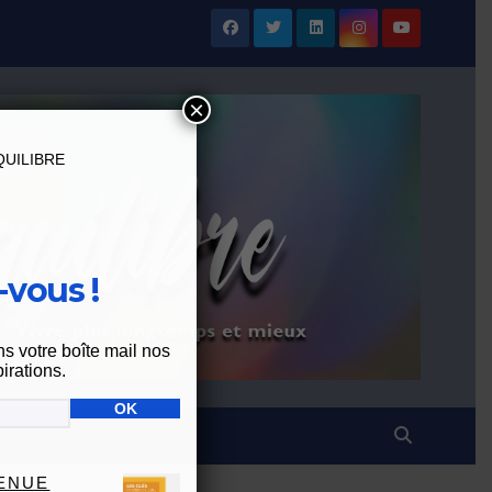
×
UILIBRE
vous !
ns votre boîte mail nos
irations.
VENUE