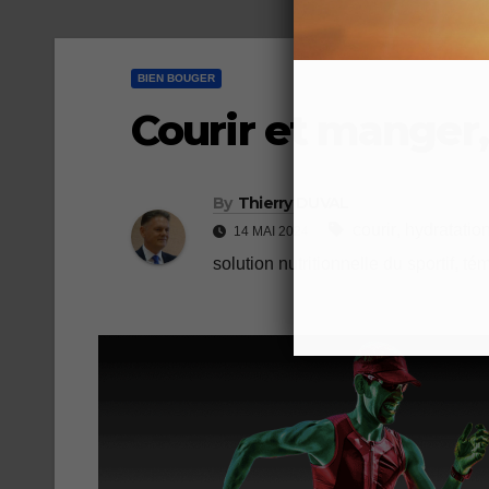
BIEN BOUGER
Courir et manger,
By
Thierry DUVAL
courir
,
hydratatio
14 MAI 2024
solution nutritionnelle du sportif
,
tém