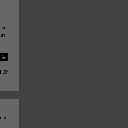
 se
 et
 !
 est