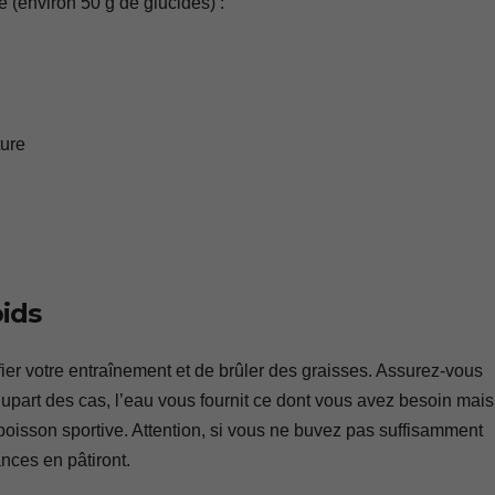
 (environ 50 g de glucides) :
ture
oids
fier votre entraînement et de brûler des graisses. Assurez-vous
upart des cas, l’eau vous fournit ce dont vous avez besoin mais
isson sportive. Attention, si vous ne buvez pas suffisamment
nces en pâtiront.