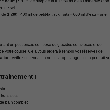
une heure)
: 70 ml de sirop de fruit + 930 ml d’eau minérale (non
ée de sel
s de 1h30)
: 400 ml de petit-lait aux fruits + 600 ml d’eau + une
renant un petit encas composé de glucides complexes et de
n de votre course. Cela vous aidera à remplir vos réserves de
ration
. Veillez cependant à ne pas trop manger : cela pourrait v
traînement :
hia
 fruits secs
de pain complet