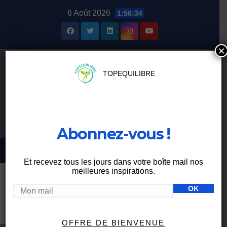
Skip
6 Août 2026
1:56:34
to
content
×
TOPEQUILIBRE
Abonnez-vous !
Et recevez tous les jours dans votre boîte mail nos
meilleures inspirations.
Étiquette :
nutrition du
sportif
OFFRE DE BIENVENUE