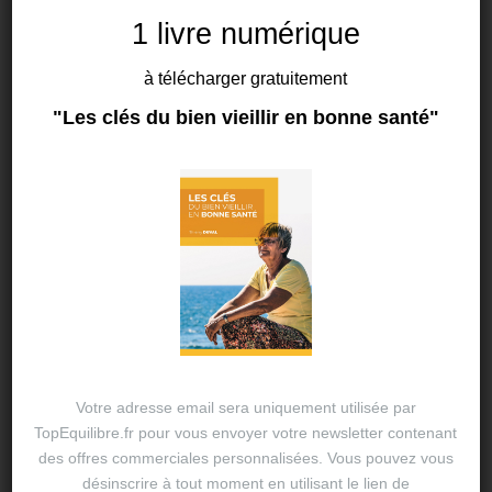
1 livre numérique
à télécharger gratuitement
"Les clés du bien vieillir en bonne santé"
BIEN BOUGER
Courir et manger, le dilemme !
14 MAI 2024
THIERRY DUVAL
Comment bien s’alimenter ? Quelque soit votre
niveau, débutant, runner occasionnel
ou marathonien, fournir à votre corps le bon
carburant est essentiel si vous voulez réaliser vos
meilleures performances. Ce petit guide…
Votre adresse email sera uniquement utilisée par
TopEquilibre.fr pour vous envoyer votre newsletter contenant
des offres commerciales personnalisées. Vous pouvez vous
désinscrire à tout moment en utilisant le lien de