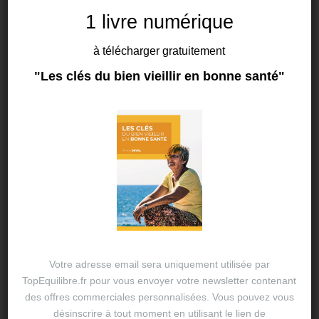
1 livre numérique
à télécharger gratuitement
"Les clés du bien vieillir en bonne santé"
FASCIATHÉRAPIE
Tout savoir sur la fasciathérapie
6 MAI 2024
THIERRY DUVAL
Cette méthode de soin manuelle, proche de
l’ostéopathie, permet de libérer des tensions et
d’apaiser des douleurs. À découvrir. Longtemps les
fascias ont été considérés comme de simples
bandelettes qui entouraient nos…
Votre adresse email sera uniquement utilisée par
TopEquilibre.fr pour vous envoyer votre newsletter contenant
des offres commerciales personnalisées. Vous pouvez vous
désinscrire à tout moment en utilisant le lien de