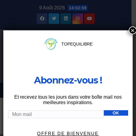
Skip
9 Août 2026
14:02:59
to
content
×
TOPEQUILIBRE
Abonnez-vous !
Et recevez tous les jours dans votre boîte mail nos
meilleures inspirations.
Étiquette :
prendre soin de
soi
OFFRE DE BIENVENUE