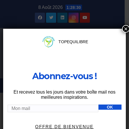
Skip
8 Août 2026
1:28:31
to
content
×
TOPEQUILIBRE
Abonnez-vous !
Et recevez tous les jours dans votre boîte mail nos
meilleures inspirations.
BIEN-ÊTRE
OFFRE DE BIENVENUE