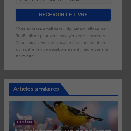
Votre adresse email sera uniquement utilisée par
TopEquilibre pour vous envoyer votre newsletter.
Vous pouvez vous désinscrire à tout moment en
utilisant le lien de désabonnement intégré dans la
newsletter.
Une erreur est survenue lors de la
Votre livre numérique a bien été envoyé
soumission du formulaire. Merci de
avec succès et devrait arriver d'ici
réessayer ou de recharger la page.
quelques secondes à l'adresse e-mail que
Articles similaires
vous avez indiquée
BIEN-ÊTRE