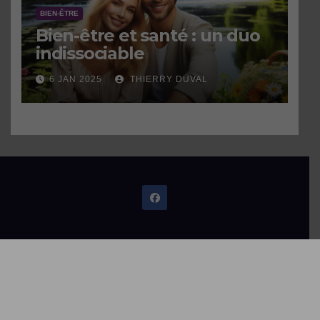
BIEN-ÊTRE
Bien-être et santé : un duo
indissociable
6 JAN 2025
THIERRY DUVAL
Theme: Newsup by
Themeansar
Home
Contactez-moi
Qui suis-je ?
Thèmes abordés