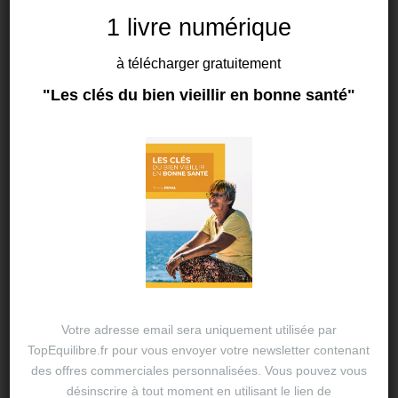
Riez, c’est bon pour la
1 livre numérique
santé !
à télécharger gratuitement
"Les clés du bien vieillir en bonne santé"
By
Thierry DUVAL
antistress
,
19 AOÛT 2024
bonne humeur
,
booster de santé
,
communication
,
heureux
,
joie de vivre
,
outil thérapeutique
,
partage
,
positif
,
relationnel
,
rire
Votre adresse email sera uniquement utilisée par
TopEquilibre.fr pour vous envoyer votre newsletter contenant
des offres commerciales personnalisées. Vous pouvez vous
désinscrire à tout moment en utilisant le lien de