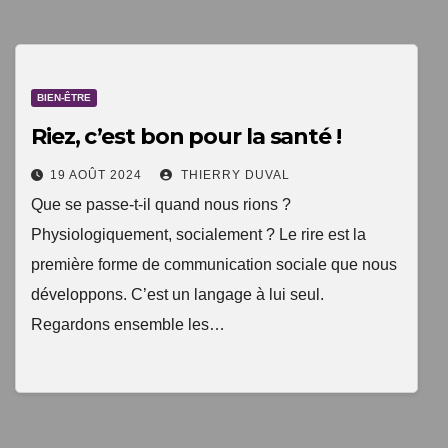
1 livre numérique
à télécharger gratuitement
BIEN-ÊTRE
"Les clés du bien vieillir en bonne santé"
Riez, c’est bon pour la santé !
19 AOÛT 2024
THIERRY DUVAL
Que se passe-t-il quand nous rions ?
Physiologiquement, socialement ? Le rire est la
première forme de communication sociale que nous
développons. C’est un langage à lui seul.
Regardons ensemble les…
Votre adresse email sera uniquement utilisée par
TopEquilibre.fr pour vous envoyer votre newsletter contenant
des offres commerciales personnalisées. Vous pouvez vous
désinscrire à tout moment en utilisant le lien de