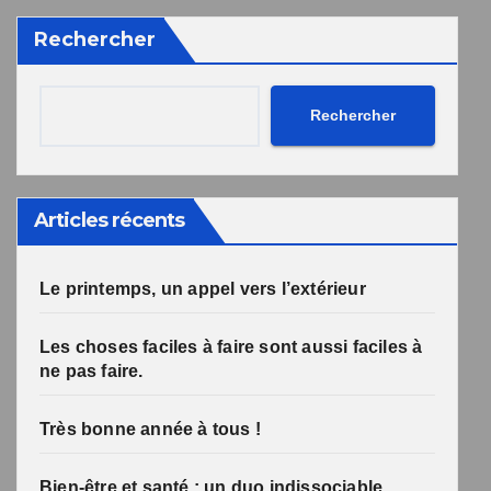
désabonnement intégré dans la newsletter.
Rechercher
Votre inscription a bien été prise en compte, et le livre
Une erreur est survenue lors de la soumission du
formulaire. Merci de réessayer ou de recharger la page.
numérique a été envoyé avec succès et devrait arriver
d'ici quelques secondes à l'adresse e-mail que vous
avez indiquée.
Rechercher
Articles récents
Le printemps, un appel vers l’extérieur
Les choses faciles à faire sont aussi faciles à
ne pas faire.
Très bonne année à tous !
Bien-être et santé : un duo indissociable