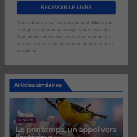
Votre adresse email sera uniquement utilisée par
TopEquilibre pour vous envoyer votre newsletter.
Vous pouvez vous désinscrire à tout moment en
utilisant le lien de désabonnement intégré dans la
newsletter.
Une erreur est survenue lors de la
Votre livre numérique a bien été envoyé
soumission du formulaire. Merci de
avec succès et devrait arriver d'ici
réessayer ou de recharger la page.
quelques secondes à l'adresse e-mail que
Articles similaires
vous avez indiquée
BIEN-ÊTRE
Le printemps, un appel vers