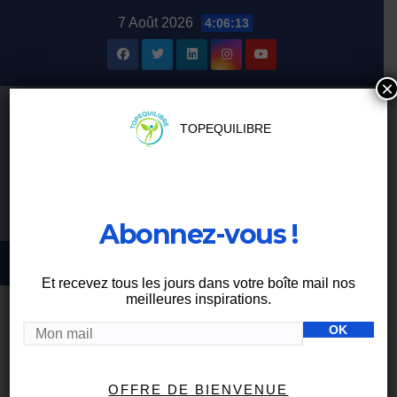
Skip
7 Août 2026
4:06:14
to
content
×
TOPEQUILIBRE
Abonnez-vous !
Et recevez tous les jours dans votre boîte mail nos
meilleures inspirations.
BIEN-ÊTRE
OFFRE DE BIENVENUE