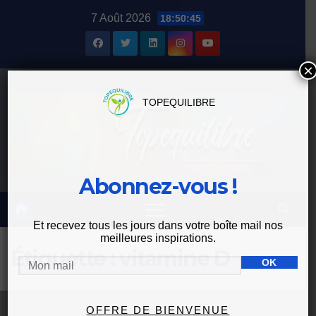
Skip
7 Août 2026
18:50:45
to
content
×
TOPEQUILIBRE
Abonnez-vous !
Et recevez tous les jours dans votre boîte mail nos
meilleures inspirations.
Étiquette :
vitamine D
OFFRE DE BIENVENUE