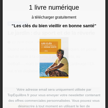
1 livre numérique
à télécharger gratuitement
BIEN BOUGER
"Les clés du bien vieillir en bonne santé"
Le jardin : du sport et de la rêverie
13 JUIN 2024
THIERRY DUVAL
Quand on évoque des activités physiques, on pense
tout de suite à la course à pied, au vélo, au
football…, mais on oublie souvent le jardinage ! Eh
oui, n’en déplaise…
Votre adresse email sera uniquement utilisée par
TopEquilibre.fr pour vous envoyer votre newsletter contenant
des offres commerciales personnalisées. Vous pouvez vous
BIEN MANGER
désinscrire à tout moment en utilisant le lien de