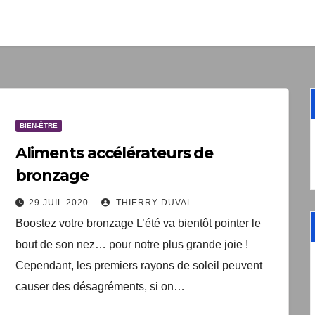
1 livre numér
à télécharger gratui
"Les clés du bien vieill
santé"
BIEN-ÊTRE
Votre adresse email sera un
TopEquilibre.fr pour vous en
Aliments accélérateurs de
contenant des offres commercia
bronzage
pouvez vous désinscrire à tout m
de désabonnement intégré 
29 JUIL 2020
THIERRY DUVAL
Une erreur est survenue lor
Votre inscription a bien été
Boostez votre bronzage L’été va bientôt pointer le
livre numérique a été envoyé
formulaire. Merci de réessa
bout de son nez… pour notre plus grande joie !
arriver d'ici quelques secon
page.
que vous avez 
Cependant, les premiers rayons de soleil peuvent
causer des désagréments, si on…