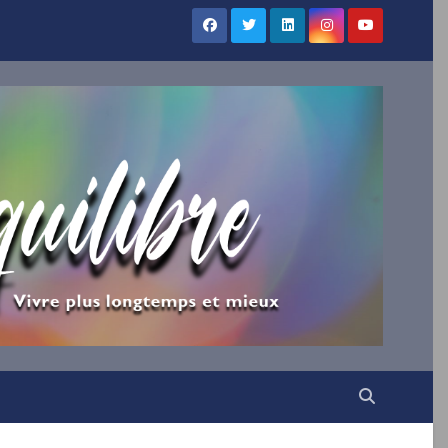
×
UILIBRE
vous !
ns votre boîte mail nos
irations.
VENUE