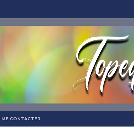
TOPEQ
Abonnez-
Et recevez tous les jours da
meilleures insp
 ME CONTACTER
OFFRE DE BIEN