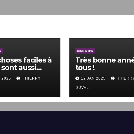
E
BIEN-ÊTRE
choses faciles à
Très bonne anné
 sont aussi
tous !
les à ne pas
V 2025
THIERRY
12 JAN 2025
THIERR
.
DUVAL