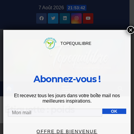
Skip
7 Août 2026
21:53:42
to
content
×
TOPEQUILIBRE
Abonnez-vous !
Et recevez tous les jours dans votre boîte mail nos
meilleures inspirations.
Étiquette :
poids
OFFRE DE BIENVENUE