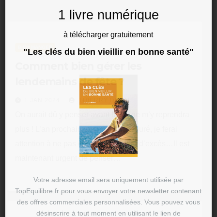
1 livre numérique
à télécharger gratuitement
BIEN MANGER
"Les clés du bien vieillir en bonne santé"
Comment bien gérer les
lendemains de fête ?
1 JAN 2024
THIERRY DUVAL
On aurait dû y penser avant !!! On ne m’y reprendra
plus ! L’an prochain, promis-craché-juré, je ferai
attention à ne pas commettre autant d’excès…Il est
maintenant urgent de penser…
Votre adresse email sera uniquement utilisée par
TopEquilibre.fr pour vous envoyer votre newsletter contenant
des offres commerciales personnalisées. Vous pouvez vous
désinscrire à tout moment en utilisant le lien de