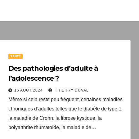
1 livre numér
à télécharger gratui
"Les clés du bien vieill
santé"
SANTÉ
Votre adresse email sera un
TopEquilibre.fr pour vous en
Des pathologies d’adulte à
contenant des offres commercia
l’adolescence ?
pouvez vous désinscrire à tout m
de désabonnement intégré 
15 AOÛT 2024
THIERRY DUVAL
Une erreur est survenue lor
Votre inscription a bien été
Même si cela reste peu fréquent, certaines maladies
livre numérique a été envoyé
formulaire. Merci de réessa
chroniques d’adultes telles que le diabète de type 1,
arriver d'ici quelques secon
page.
que vous avez 
la maladie de Crohn, la fibrose kystique, la
polyarthrite rhumatoïde, la maladie de…