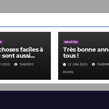
E
BIEN-ÊTRE
choses faciles à
Très bonne anné
 sont aussi
tous !
les à ne pas
V 2025
THIERRY
12 JAN 2025
THIERR
.
DUVAL