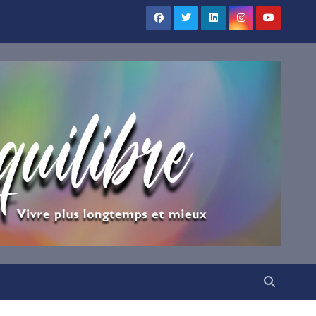
×
UILIBRE
vous !
ns votre boîte mail nos
irations.
VENUE