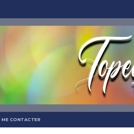
TOPEQ
Abonnez-
Et recevez tous les jours da
meilleures insp
 ME CONTACTER
OFFRE DE BIEN