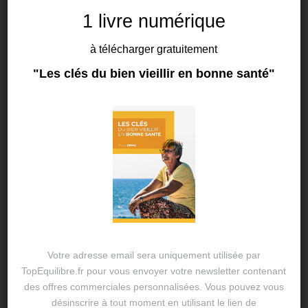
1 livre numérique
à télécharger gratuitement
BIEN MANGER
"Les clés du bien vieillir en bonne santé"
Le barbecue sans complexe !
22 JUIL 2024
THIERRY DUVAL
Ahhh c’est l’été ! La saison des barbecues bat son
plein. Attendue avec impatience par certains, elle
est redoutée à tort par d’autres, car avec des choix
judicieux, il est…
Votre adresse email sera uniquement utilisée par
TopEquilibre.fr pour vous envoyer votre newsletter contenant
des offres commerciales personnalisées. Vous pouvez vous
BIEN MANGER
désinscrire à tout moment en utilisant le lien de