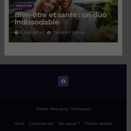
BIEN-ÊTRE
Bien-être et santé : un duo
indissociable
6 JAN 2025
THIERRY DUVAL
Theme: Newsup by
Themeansar
Home
Contactez-moi
Qui suis-je ?
Thèmes abordés