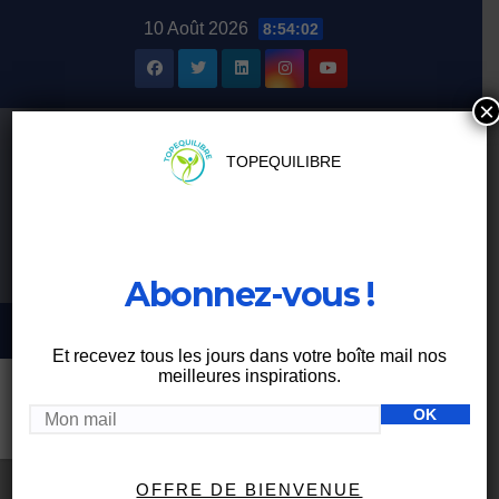
Skip
10 Août 2026
8:54:02
to
content
×
TOPEQUILIBRE
Abonnez-vous !
Et recevez tous les jours dans votre boîte mail nos
meilleures inspirations.
Étiquette :
gout
OFFRE DE BIENVENUE