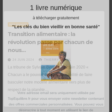
1 livre numérique
à télécharger gratuitement
BIEN MANGER
"Les clés du bien vieillir en bonne santé"
Transition alimentaire : la
révolution passe par chacun de
nous…
24 JUIN 2024
THIERRY DUVAL
La tribune de Sylvain Bonnet – 22 juin 2020 «
Chacun a le pouvoir et la responsabilité de faire
basculer notre modèle alimentaire vers plus de
respect de la planète…
Votre adresse email sera uniquement utilisée par
TopEquilibre.fr pour vous envoyer votre newsletter contenant
des offres commerciales personnalisées. Vous pouvez vous
désinscrire à tout moment en utilisant le lien de