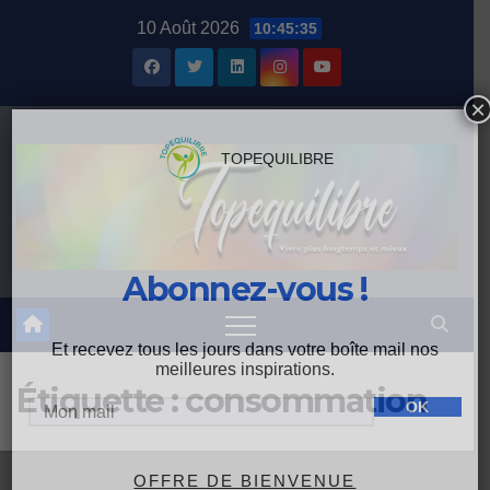
Skip
10 Août 2026
10:45:35
to
content
×
TOPEQUILIBRE
Abonnez-vous !
Et recevez tous les jours dans votre boîte mail nos
meilleures inspirations.
Étiquette :
consommation
OFFRE DE BIENVENUE