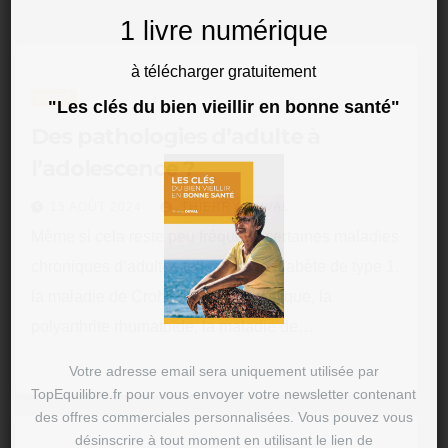
1 livre numérique
à télécharger gratuitement
SANTÉ
"Les clés du bien vieillir en bonne santé"
Des pathologies d’adulte à
l’adolescence ?
15 AOÛT 2024
THIERRY DUVAL
Même si cela reste peu fréquent, certaines maladies
chroniques d’adultes telles que le diabète de type 1,
la maladie de Crohn, la fibrose kystique, la
polyarthrite rhumatoïde, la maladie de…
Votre adresse email sera uniquement utilisée par
TopEquilibre.fr pour vous envoyer votre newsletter contenant
des offres commerciales personnalisées. Vous pouvez vous
désinscrire à tout moment en utilisant le lien de