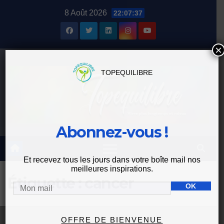
Skip
8 Août 2026
22:07:37
to
content
×
TOPEQUILIBRE
Abonnez-vous !
Et recevez tous les jours dans votre boîte mail nos
meilleures inspirations.
Étiquette :
cancer
OFFRE DE BIENVENUE