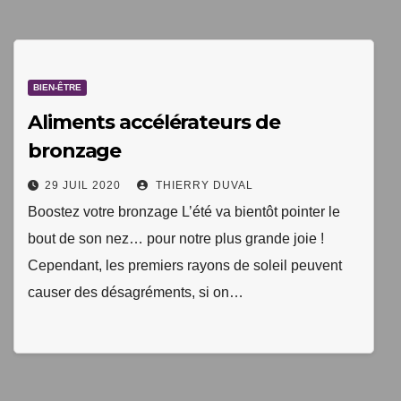
1 livre numérique
à télécharger gratuitement
BIEN-ÊTRE
"Les clés du bien vieillir en bonne santé"
Aliments accélérateurs de
bronzage
29 JUIL 2020
THIERRY DUVAL
Boostez votre bronzage L’été va bientôt pointer le
bout de son nez… pour notre plus grande joie !
Cependant, les premiers rayons de soleil peuvent
causer des désagréments, si on…
Votre adresse email sera uniquement utilisée par
TopEquilibre.fr pour vous envoyer votre newsletter contenant
des offres commerciales personnalisées. Vous pouvez vous
désinscrire à tout moment en utilisant le lien de