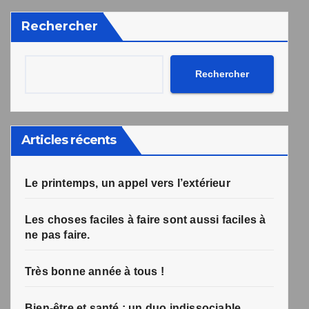
désabonnement intégré dans la newsletter.
Rechercher
Votre inscription a bien été prise en compte, et le livre
Une erreur est survenue lors de la soumission du
formulaire. Merci de réessayer ou de recharger la page.
numérique a été envoyé avec succès et devrait arriver
d'ici quelques secondes à l'adresse e-mail que vous
avez indiquée.
Rechercher
Articles récents
Le printemps, un appel vers l’extérieur
Les choses faciles à faire sont aussi faciles à
ne pas faire.
Très bonne année à tous !
Bien-être et santé : un duo indissociable