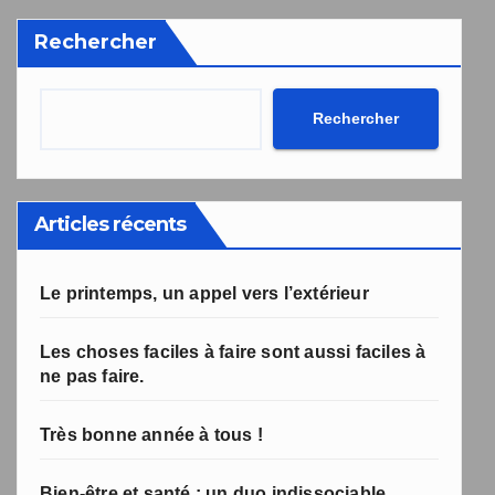
désabonnement intégré dans la newsletter.
Rechercher
Votre inscription a bien été prise en compte, et le livre
Une erreur est survenue lors de la soumission du
formulaire. Merci de réessayer ou de recharger la page.
numérique a été envoyé avec succès et devrait arriver
d'ici quelques secondes à l'adresse e-mail que vous
avez indiquée.
Rechercher
Articles récents
Le printemps, un appel vers l’extérieur
Les choses faciles à faire sont aussi faciles à
ne pas faire.
Très bonne année à tous !
Bien-être et santé : un duo indissociable