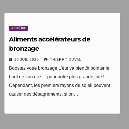
1 livre numérique
à télécharger gratuitement
BIEN-ÊTRE
"Les clés du bien vieillir en bonne santé"
Aliments accélérateurs de
bronzage
29 JUIL 2020
THIERRY DUVAL
Boostez votre bronzage L’été va bientôt pointer le
bout de son nez… pour notre plus grande joie !
Cependant, les premiers rayons de soleil peuvent
causer des désagréments, si on…
Votre adresse email sera uniquement utilisée par
TopEquilibre.fr pour vous envoyer votre newsletter contenant
des offres commerciales personnalisées. Vous pouvez vous
désinscrire à tout moment en utilisant le lien de