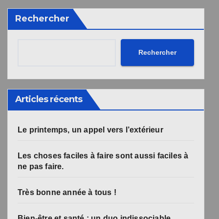
désabonnement intégré dans la newsletter.
Rechercher
Votre inscription a bien été prise en compte, et le livre
Une erreur est survenue lors de la soumission du
formulaire. Merci de réessayer ou de recharger la page.
numérique a été envoyé avec succès et devrait arriver
d'ici quelques secondes à l'adresse e-mail que vous
avez indiquée.
Rechercher
Articles récents
Le printemps, un appel vers l’extérieur
Les choses faciles à faire sont aussi faciles à
ne pas faire.
Très bonne année à tous !
Bien-être et santé : un duo indissociable