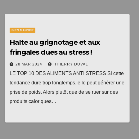
1 livre numérique
à télécharger gratuitement
BIEN MANGER
"Les clés du bien vieillir en bonne santé"
Halte au grignotage et aux
fringales dues au stress !
28 MAR 2024
THIERRY DUVAL
LE TOP 10 DES ALIMENTS ANTI STRESS Si cette
tendance dure trop longtemps, elle peut générer une
prise de poids. Alors plutôt que de se ruer sur des
produits caloriques…
Votre adresse email sera uniquement utilisée par
TopEquilibre.fr pour vous envoyer votre newsletter contenant
des offres commerciales personnalisées. Vous pouvez vous
désinscrire à tout moment en utilisant le lien de