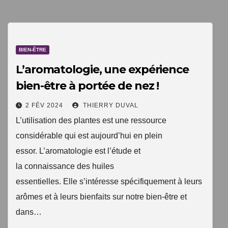
1 livre numérique
à télécharger gratuitement
BIEN-ÊTRE
"Les clés du bien vieillir en bonne santé"
L’aromatologie, une expérience
bien-être à portée de nez !
2 FÉV 2024
THIERRY DUVAL
L’utilisation des plantes est une ressource
considérable qui est aujourd’hui en plein
essor. L’aromatologie est l’étude et
la connaissance des huiles
essentielles. Elle s’intéresse spécifiquement à leurs
Votre adresse email sera uniquement utilisée par
arômes et à leurs bienfaits sur notre bien-être et
TopEquilibre.fr pour vous envoyer votre newsletter contenant
dans…
des offres commerciales personnalisées. Vous pouvez vous
désinscrire à tout moment en utilisant le lien de