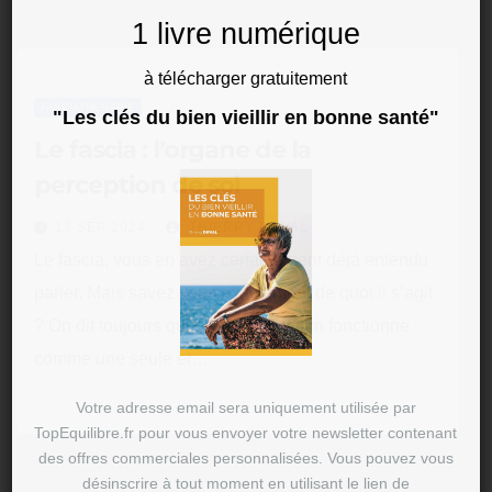
1 livre numérique
à télécharger gratuitement
FASCIATHÉRAPIE
"Les clés du bien vieillir en bonne santé"
Le fascia : l’organe de la
perception de soi
17 SEP 2024
THIERRY DUVAL
Le fascia, vous en avez certainement déjà entendu
parler. Mais savez vous exactement de quoi il s’agit
? On dit toujours que le corps humain fonctionne
comme une seule et…
Votre adresse email sera uniquement utilisée par
TopEquilibre.fr pour vous envoyer votre newsletter contenant
des offres commerciales personnalisées. Vous pouvez vous
désinscrire à tout moment en utilisant le lien de