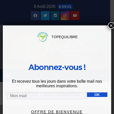
Skip
8 Août 2026
6:09:01
to
content
×
TOPEQUILIBRE
Abonnez-vous !
Et recevez tous les jours dans votre boîte mail nos
meilleures inspirations.
Étiquette :
sensibilité
OFFRE DE BIENVENUE