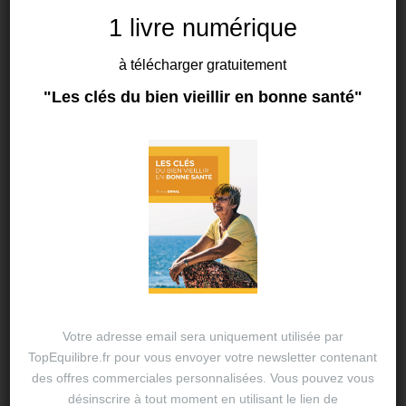
1 livre numérique
à télécharger gratuitement
SANTÉ
"Les clés du bien vieillir en bonne santé"
L’automne, le temps du
changement
21 SEP 2024
THIERRY DUVAL
Comment bien se préparer pour l’hiver et booster
son système immunitaire ? L’automne, la mi-saison
ou une saison de transition Calée entre l’été et
l’hiver, cette saison est marquée par d’importants
contrastes…
Votre adresse email sera uniquement utilisée par
TopEquilibre.fr pour vous envoyer votre newsletter contenant
des offres commerciales personnalisées. Vous pouvez vous
désinscrire à tout moment en utilisant le lien de