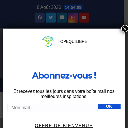
Skip
8 Août 2026
14:54:09
to
content
×
TOPEQUILIBRE
Abonnez-vous !
Et recevez tous les jours dans votre boîte mail nos
meilleures inspirations.
Étiquette :
saison
OFFRE DE BIENVENUE