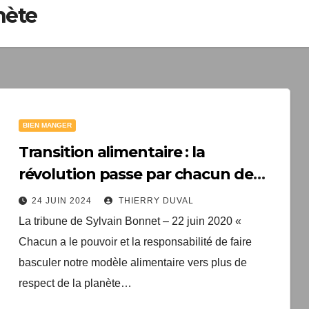
nète
1 livre numér
à télécharger gratui
"Les clés du bien vieill
santé"
BIEN MANGER
Votre adresse email sera un
TopEquilibre.fr pour vous en
Transition alimentaire : la
contenant des offres commercia
révolution passe par chacun de
pouvez vous désinscrire à tout m
nous…
de désabonnement intégré 
24 JUIN 2024
THIERRY DUVAL
Une erreur est survenue lor
Votre inscription a bien été
La tribune de Sylvain Bonnet – 22 juin 2020 «
livre numérique a été envoyé
formulaire. Merci de réessa
Chacun a le pouvoir et la responsabilité de faire
arriver d'ici quelques secon
page.
que vous avez 
basculer notre modèle alimentaire vers plus de
respect de la planète…