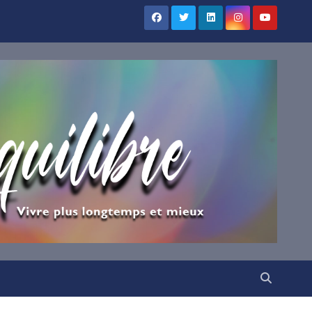
×
UILIBRE
vous !
ns votre boîte mail nos
irations.
VENUE