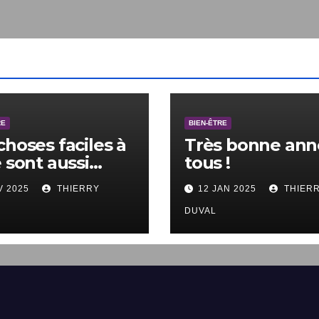
E
BIEN-ÊTRE
choses faciles à
Très bonne anné
 sont aussi
tous !
les à ne pas
V 2025
THIERRY
12 JAN 2025
THIERR
.
DUVAL