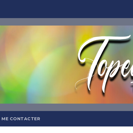
TOPEQ
Abonnez-
Et recevez tous les jours da
meilleures insp
 ME CONTACTER
OFFRE DE BIEN