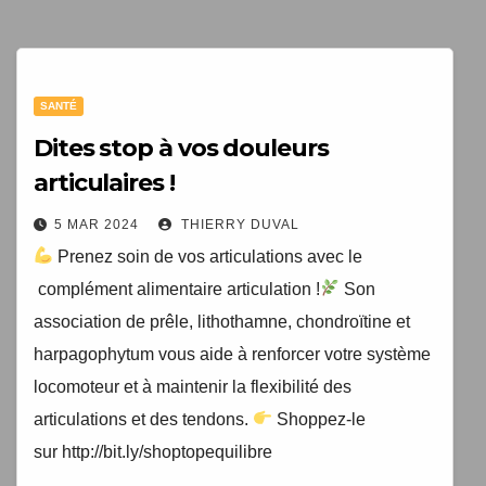
1 livre numérique
à télécharger gratuitement
SANTÉ
"Les clés du bien vieillir en bonne santé"
Dites stop à vos douleurs
articulaires !
5 MAR 2024
THIERRY DUVAL
Prenez soin de vos articulations avec le
complément alimentaire articulation !
Son
association de prêle, lithothamne, chondroïtine et
harpagophytum vous aide à renforcer votre système
locomoteur et à maintenir la flexibilité des
Votre adresse email sera uniquement utilisée par
articulations et des tendons.
Shoppez-le
TopEquilibre.fr pour vous envoyer votre newsletter contenant
sur http://bit.ly/shoptopequilibre
des offres commerciales personnalisées. Vous pouvez vous
désinscrire à tout moment en utilisant le lien de