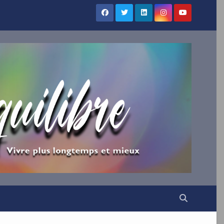
×
UILIBRE
vous !
ns votre boîte mail nos
irations.
VENUE