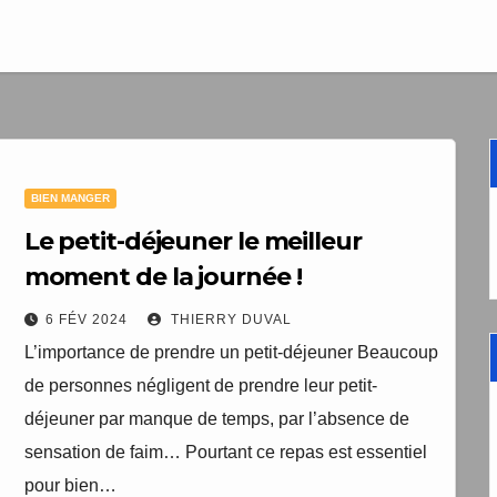
1 livre numér
à télécharger gratui
"Les clés du bien vieill
santé"
BIEN MANGER
Votre adresse email sera un
TopEquilibre.fr pour vous en
Le petit-déjeuner le meilleur
contenant des offres commercia
moment de la journée !
pouvez vous désinscrire à tout m
de désabonnement intégré 
6 FÉV 2024
THIERRY DUVAL
Une erreur est survenue lor
Votre inscription a bien été
L’importance de prendre un petit-déjeuner Beaucoup
livre numérique a été envoyé
formulaire. Merci de réessa
de personnes négligent de prendre leur petit-
arriver d'ici quelques secon
page.
que vous avez 
déjeuner par manque de temps, par l’absence de
sensation de faim… Pourtant ce repas est essentiel
pour bien…