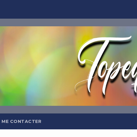
TOPEQ
Abonnez-
Et recevez tous les jours da
meilleures insp
 ME CONTACTER
OFFRE DE BIEN