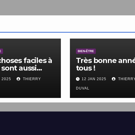
E
BIEN-ÊTRE
choses faciles à
Très bonne anné
 sont aussi
tous !
les à ne pas
V 2025
THIERRY
12 JAN 2025
THIERR
.
DUVAL