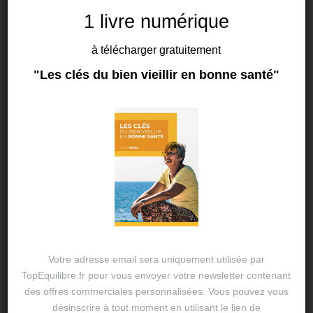
1 livre numérique
à télécharger gratuitement
SANTÉ
"Les clés du bien vieillir en bonne santé"
Les rythmes de notre corps
19 NOV 2024
THIERRY DUVAL
Les rythmes internes de notre corps Bien manger et
bien bouger ne suffisent pas. Notre vie sur terre est
conditionnée certes par notre environnement mais
aussi par la lumière du…
Votre adresse email sera uniquement utilisée par
TopEquilibre.fr pour vous envoyer votre newsletter contenant
des offres commerciales personnalisées. Vous pouvez vous
désinscrire à tout moment en utilisant le lien de