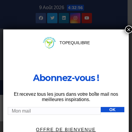
Skip
9 Août 2026
4:32:56
to
content
×
TOPEQUILIBRE
Abonnez-vous !
Et recevez tous les jours dans votre boîte mail nos
meilleures inspirations.
Étiquette :
mélatonine
OFFRE DE BIENVENUE