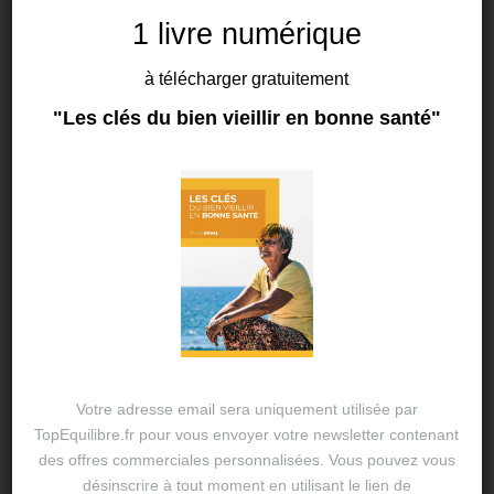
1 livre numérique
à télécharger gratuitement
BIEN MANGER
"Les clés du bien vieillir en bonne santé"
Pourquoi devons-nous changer
notre système alimentaire ?
26 AVR 2024
THIERRY DUVAL
C’est un constat global important. En 2050, 10
milliards de personnes vivront sur terre. Il est
possible et nécessaire de changer de régime
alimentaire au niveau mondial d’ici 2050 C’est…
Votre adresse email sera uniquement utilisée par
TopEquilibre.fr pour vous envoyer votre newsletter contenant
des offres commerciales personnalisées. Vous pouvez vous
désinscrire à tout moment en utilisant le lien de