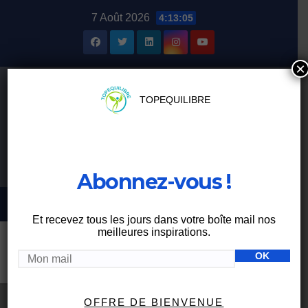
Skip
7 Août 2026
4:13:05
to
content
×
TOPEQUILIBRE
Abonnez-vous !
Et recevez tous les jours dans votre boîte mail nos
meilleures inspirations.
Étiquette :
malnutrition
OFFRE DE BIENVENUE