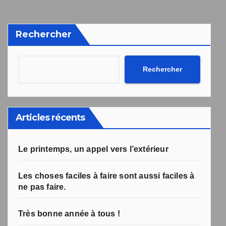
désabonnement intégré dans la newsletter.
Votre inscription a bien été prise en compte, et le livre
Une erreur est survenue lors de la soumission du
Rechercher
formulaire. Merci de réessayer ou de recharger la page.
numérique a été envoyé avec succès et devrait arriver
d'ici quelques secondes à l'adresse e-mail que vous
avez indiquée.
Rechercher
Articles récents
Le printemps, un appel vers l’extérieur
Les choses faciles à faire sont aussi faciles à
ne pas faire.
Très bonne année à tous !