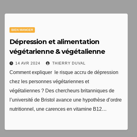
1 livre numérique
à télécharger gratuitement
BIEN MANGER
"Les clés du bien vieillir en bonne santé"
Dépression et alimentation
végétarienne & végétalienne
14 AVR 2024
THIERRY DUVAL
Comment expliquer le risque accru de dépression
chez les personnes végétariennes et
végétaliennes ? Des chercheurs britanniques de
l’université de Bristol avance une hypothèse d’ordre
nutritionnel, une carences en vitamine B12…
Votre adresse email sera uniquement utilisée par
TopEquilibre.fr pour vous envoyer votre newsletter contenant
des offres commerciales personnalisées. Vous pouvez vous
désinscrire à tout moment en utilisant le lien de