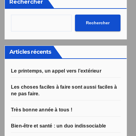
Rechercher
désabonnement intégré dans la newsletter.
Votre inscription a bien été prise en compte, et le livre
Une erreur est survenue lors de la soumission du
formulaire. Merci de réessayer ou de recharger la page.
numérique a été envoyé avec succès et devrait arriver
Rechercher
d'ici quelques secondes à l'adresse e-mail que vous
avez indiquée.
Articles récents
Le printemps, un appel vers l’extérieur
Les choses faciles à faire sont aussi faciles à
ne pas faire.
Très bonne année à tous !
Bien-être et santé : un duo indissociable