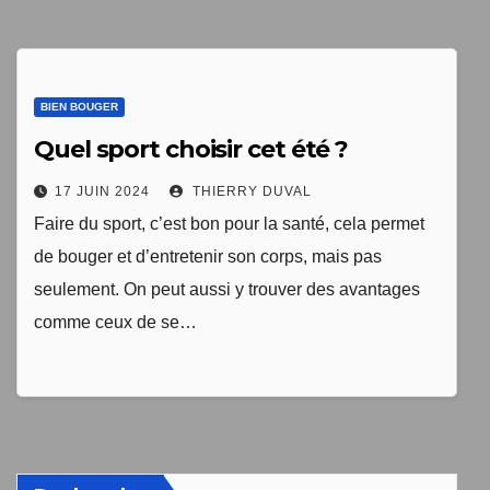
1 livre numérique
à télécharger gratuitement
BIEN BOUGER
"Les clés du bien vieillir en bonne santé"
Quel sport choisir cet été ?
17 JUIN 2024
THIERRY DUVAL
Faire du sport, c’est bon pour la santé, cela permet
de bouger et d’entretenir son corps, mais pas
seulement. On peut aussi y trouver des avantages
comme ceux de se…
Votre adresse email sera uniquement utilisée par
TopEquilibre.fr pour vous envoyer votre newsletter contenant
des offres commerciales personnalisées. Vous pouvez vous
désinscrire à tout moment en utilisant le lien de