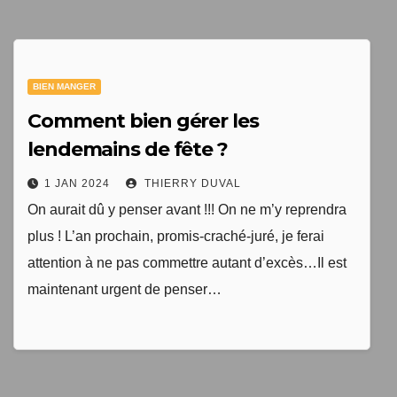
1 livre numérique
à télécharger gratuitement
BIEN MANGER
"Les clés du bien vieillir en bonne santé"
Comment bien gérer les
lendemains de fête ?
1 JAN 2024
THIERRY DUVAL
On aurait dû y penser avant !!! On ne m’y reprendra
plus ! L’an prochain, promis-craché-juré, je ferai
attention à ne pas commettre autant d’excès…Il est
maintenant urgent de penser…
Votre adresse email sera uniquement utilisée par
TopEquilibre.fr pour vous envoyer votre newsletter contenant
des offres commerciales personnalisées. Vous pouvez vous
désinscrire à tout moment en utilisant le lien de