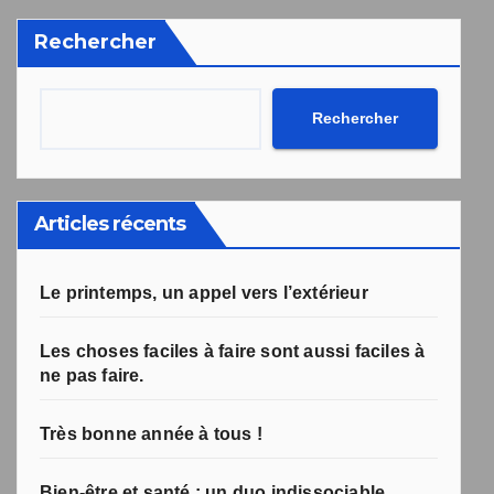
désabonnement intégré dans la newsletter.
Rechercher
Votre inscription a bien été prise en compte, et le livre
Une erreur est survenue lors de la soumission du
formulaire. Merci de réessayer ou de recharger la page.
numérique a été envoyé avec succès et devrait arriver
d'ici quelques secondes à l'adresse e-mail que vous
avez indiquée.
Rechercher
Articles récents
Le printemps, un appel vers l’extérieur
Les choses faciles à faire sont aussi faciles à
ne pas faire.
Très bonne année à tous !
Bien-être et santé : un duo indissociable